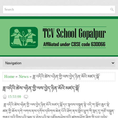
Home
»
News
» ཟླ་འདིའི་ཚེས་༥ཉིན་གྱི་ལས་བྱེད་ཉིན་མོའི་མཛད་སྒོ་
ཟླ་འདིའི་ཚེས་༥ཉིན་གྱི་ལས་བྱེད་ཉིན་མོའི་མཛད་སྒོ་
15:53:00
ཟླ་འདིའི་ཚེས་༥ཉིན་གྱི་ལས་བྱེད་ཉིན་མོའི་མཛད་སྒོ་དང་སྟབས་བསྟུན་སྟེ་འདི་ག་སློབ་ཆུང་སྡེ་
ཚན་གྱི་ཆོས་དགེ་ལགས་ནས་དགོས་དམིགས་ཆེན་པོའི་ཐོག་ནས་སློབ་ཕྲུག་གི་སླད་དུ་གཙོ་བསྐྲུན་
གནང་བའི་བྱིས་པའི་ལྡུམ་རྭ་ཅེས་པའི་སྣ་འཛོམས་ཤེས་བྱའི་ཚགས་ཤོག་ཞིག་གི་དབུ་འབྱེད་