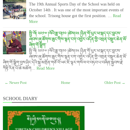
The 19th Annual Sports Day of the School was held on
October 14th . It was one of the most important events of
the school. Trisong house got the first position. …
Read
More
སྤྱི་ལོ། ༢༠༡༧ །ལོའི་ཟླ་བ།༡༠ །ཚེས།༢༥ །ཉིན་གོ་པུར་ཕ་སྐད་དང་བླངས་
ཞབས་ཞུ་ཚོགས་ཆུང་གིས་སྙན་ངག་འགྱེར་འདོན་གྱི་འགྲན་བསྡུར་ཆེན་མོ་
ཞིག་གོ་སྒྲིག་
སྤྱི་ལོ། ༢༠༡༧ །ལོའི་ཟླ་བ།༡༠ །ཚེས།༢༥ །ཉིན་གོ་པུར་ཕ་སྐད་དང་བླངས་
ཞབས་ཞུ་ཚོགས་ཆུང་གིས་སྙན་ངག་འགྱེར་འདོན་གྱི་འགྲན་བསྡུར་ཆེན་མོ་
ཞིག་གོ་སྒྲིག་བྱས་ཤིང་དེའི་སྐུ་མགྲོན་གཙོ་བོ་ཡང་ཇི་ལྟར་གསོལ་བ་བཏབ་པ་བཞིན་སྐྱབས་རྗེ་
ཀིརྟི་རིན་པོ་ཆེ་མཆོག…
Read More
← Newer Post
Home
Older Post →
SCHOOL DIARY