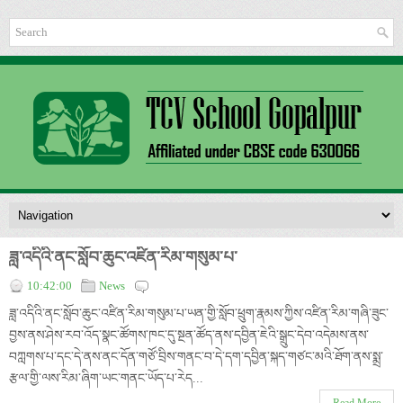
ཟླ་འདིའི་ནང་སློབ་ཆུང་འཛིན་རིམ་གསུམ་པ་
10:42:00
News
ཟླ་འདིའི་ནང་སློབ་ཆུང་འཛིན་རིམ་གསུམ་པ་ཡན་གྱི་སློབ་ཕྲུག་རྣམས་ཀྱིས་འཛིན་རིམ་གཞི་ཟུང་
བྱས་ནས་ཤེས་རབ་འོད་སྣང་ཚོགས་ཁང་དུ་སྔན་ཚོད་ནས་དབྱིན་ཇེའི་སྒྲུང་དེབ་འདེམས་ནས་
བཀླགས་པ་དང་དེ་ནས་ནང་དོན་གཙོ་བྲིས་གནང་བ་དེ་དག་དབྱིན་སྐད་གཙང་མའི་ཐོག་ནས་སྨྲ་
རྩལ་གྱི་ལས་རིམ་ཞིག་ཡང་གནང་ཡོད་པ་རེད...