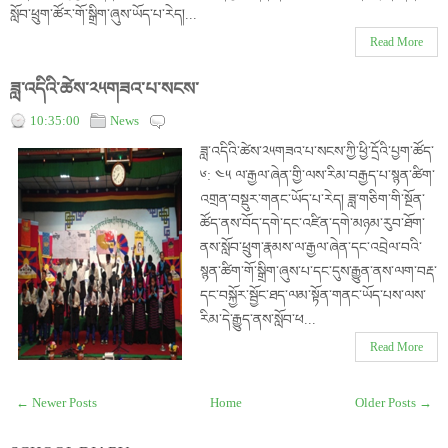
སློབ་ཕྲུག་ཚོར་གོ་སྒྲིག་ཞུས་ཡོད་པ་རེད།...
Read More
ཟླ་འདིའི་ཚེས་༢༥གཟའ་པ་སངས་
10:35:00
News
ཟླ་འདིའི་ཚེས་༢༥གཟའ་པ་སངས་ཀྱི་ཕྱི་དྲོའི་པྱག་ཚོད་
༦: ༤༥ ལ་རྒྱལ་ཞེན་གྱི་ལས་རིམ་བརྒྱད་པ་སྙན་ཚིག་
འགྲན་བསྡུར་གནང་ཡོད་པ་རེད། ཟླ་གཅིག་གི་སྔོན་
ཚོད་ནས་བོད་དགེ་དང་འཛིན་དགེ་མཉམ་རུབ་ཐོག་
ནས་སློབ་ཕྲུག་རྣམས་ལ་རྒྱལ་ཞེན་དང་འབྲེལ་བའི་
སྙན་ཚིག་གོ་སྒྲིག་ཞུས་པ་དང་དུས་རྒྱུན་ནས་ལག་བརྡ་
དང་བསྐྱོར་སྦྱོང་ཐད་ལམ་སྟོན་གནང་ཡོད་པས་ལས་
རིམ་དེ་རྒྱུད་ནས་སློབ་ཕ...
Read More
← Newer Posts
Home
Older Posts →