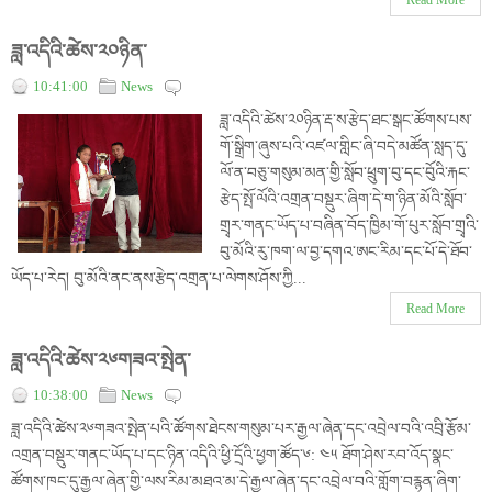
Read More
ཟླ་འདིའི་ཚེས་༢༠ཉིན་
10:41:00
News
ཟླ་འདིའི་ཚེས་༢༠ཉིན་རྡ་ས་རྩེད་ཐང་སྒང་ཚོགས་པས་
གོ་སྒྲིག་ཞུས་པའི་འཛལ་གླིང་ཞི་བདེ་མཚོན་སླད་དུ་
ལོ་ན་བཅུ་གསུམ་མན་གྱི་སློབ་ཕྲུག་བུ་དང་བོུའི་རྐང་
རྩེད་སྤོ་ལོའི་འགྲན་བསྡུར་ཞིག་དེ་ག་ཉིན་མོའི་སློབ་
གྲྭར་གནང་ཡོད་པ་བཞིན་བོད་ཁྱིམ་གོ་པུར་སློབ་གྲྭའི་
བུ་མོའི་རུ་ཁག་ལ་བྱ་དགའ་ཨང་རིམ་དང་པོ་དེ་ཐོབ་
ཡོད་པ་རེད། བུ་མོའི་ནང་ནས་རྩེད་འགྲན་པ་ལེགས་ཤོས་ཀྱི...
Read More
ཟླ་འདིའི་ཚེས་༢༦གཟའ་སྤེན་
10:38:00
News
ཟླ་འདིའི་ཚེས་༢༦གཟའ་སྤེན་པའི་ཚོགས་ཐེངས་གསུམ་པར་རྒྱལ་ཞེན་དང་འབྲེལ་བའི་འབྲི་རྩོམ་
འགྲན་བསྡུར་གནང་ཡོད་པ་དང་ཉིན་འདིའི་ཕྱི་དྲོའི་ཕྱག་ཚོད་༦: ༤༥ ཐོག་ཤེས་རབ་འོད་སྣང་
ཚོགས་ཁང་དུ་རྒྱལ་ཞེན་གྱི་ལས་རིམ་མཐའ་མ་དེ་རྒྱལ་ཞེན་དང་འབྲེལ་བའི་གློག་བརྙན་ཞིག་