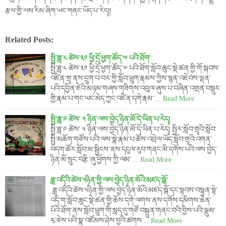
རྩལ་གྱི་ལས་རིམ་ཞིག་ཡང་གནང་ཡོད་པ་རེད།།
Related Posts:
སྤྱི་ཟླ་༨ ཚེས་༣༡ ཕྱི་དྲོ་ཕྱག་ཚོད་༧ པའི་ཐོག་
སྤྱི་ཟླ་༨ ཚེས་༣༡ ཕྱི་དྲོ་ཕྱག་ཚོད་༧ པའི་ཐོག་སློབ་ཆུང་སྡེ་ཚན་གྱི་གོ་སྐབས་
འཛིན་གྲྭ་ནས་དྲུག་པ་བར་གྱི་སློབ་ཕྲུག་རྣམས་ཀྱིས་སྙན་འཇེབས་ལྡན་
པའི་དབྱིན་ཇེའི་མཉམ་གཞས་གཟིགས་འབུལ་ཞུས་པ་བཞིན་འགྲན་བསྡུར་
གྱི་རྣམ་པ་གང་ཡང་མེད་ཀྱང་འཛིན་དགེ་རྣམ་…
Read More
སྤྱི་ཟླ་༩ ཚེས་ ༥ ཉིན་ལས་བྱེད་ཉིན་མོ་དེ་ཡིན་པ་རེད།
སྤྱི་ཟླ་༩ ཚེས་ ༥ ཉིན་ལས་བྱེད་ཉིན་མོ་དེ་ཡིན་པ་རེད། སྤྱིར་སློབ་གྲྭའི་སློབ་
སྤྱི་མཆོག་གཙོས་པའི་ལས་སྣེ་རྣམ་པ་ཚོས་འབྲེལ་ཡོད་སློབ་གྲྭའི་འགན་
བདག་ཚོར་སློབ་མ་སྦྱིངས་ནས་དངུལ་རུབ་གནང་མི་དགོས་པའི་ལས་བྱེད་
ཉིན་མོ་སྲུང་བརྩི་ཞུ་ཕྱོགས་ཀྱི་ལམ་…
Read More
ཟླ་འདིའི་ཚེས་༥ཉིན་གྱི་ལས་བྱེད་ཉིན་མོའི་མཛད་སྒོ་
ཟླ་འདིའི་ཚེས་༥ཉིན་གྱི་ལས་བྱེད་ཉིན་མོའི་མཛད་སྒོ་དང་སྟབས་བསྟུན་སྟེ་
འདི་ག་སློབ་ཆུང་སྡེ་ཚན་གྱི་ཆོས་དགེ་ལགས་ནས་དགོས་དམིགས་ཆེན་
པོའི་ཐོག་ནས་སློབ་ཕྲུག་གི་སླད་དུ་གཙོ་བསྐྲུན་གནང་བའི་བྱིས་པའི་ལྡུམ་
རྭ་ཅེས་པའི་སྣ་འཛོམས་ཤེས་བྱའི་ཚགས…
Read More