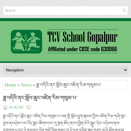
Home
»
News
» ཟླ་འདིའི་ནང་སློབ་ཆུང་འཛིན་རིམ་གསུམ་པ་
ཟླ་འདིའི་ནང་སློབ་ཆུང་འཛིན་རིམ་གསུམ་པ་
10:42:00
ཟླ་འདིའི་ནང་སློབ་ཆུང་འཛིན་རིམ་གསུམ་པ་ཡན་གྱི་སློབ་ཕྲུག་རྣམས་ཀྱིས་འཛིན་རིམ་གཞི་ཟུང་
བྱས་ནས་ཤེས་རབ་འོད་སྣང་ཚོགས་ཁང་དུ་སྔན་ཚོད་ནས་དབྱིན་ཇེའི་སྒྲུང་དེབ་འདེམས་ནས་
བཀླགས་པ་དང་དེ་ནས་ནང་དོན་གཙོ་བྲིས་གནང་བ་དེ་དག་དབྱིན་སྐད་གཙང་མའི་ཐོག་ནས་སྨྲ་