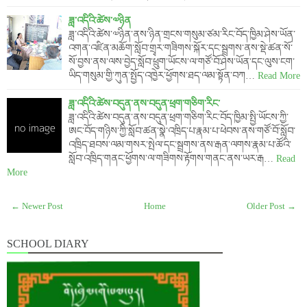
ཟླ་འདིའི་ཚེས་༧ཉིན
ཟླ་འདིའི་ཚེས་༧ཉིན་ནས་ཉིན་གྲངས་གསུམ་ཙམ་རིང་བོད་ཁྱིམ་ཤེས་ཡོན་
འགན་འཛིན་མཆོག་སློབ་གྲྭར་གཟིགས་སྐོར་དང་སྦྲགས་ནས་སྡེ་ཚན་སོ་
སོ་བྱས་ནས་ལས་བྱེད་སློབ་ཕྲུག་ཡོངས་ལ་གཙོ་བོ་ཤེས་ཡོན་དང་ལུས་ངག་
ཡིད་གསུམ་གྱི་ཀུན་སྤྱོད་འཁྱེར་ཕྱོགས་ཐད་ལམ་སྟོན་བཀ…
Read More
ཟླ་འདིའི་ཚེས་བདུན་ནས་བདུན་ཕྲག་གཅིག་རིང་
ཟླ་འདིའི་ཚེས་བདུན་ནས་བདུན་ཕྲག་གཅིག་རིང་བོད་ཁྱིམ་སྤྱི་ཡོངས་ཀྱི་
ཨང་བོད་གཉིས་ཀྱི་སློབ་ཚན་སྣེ་འཁྲིད་པ་རྣམ་པ་ཕེབས་ནས་གཙོ་བོ་སློབ་
འཁྲིད་ཐབས་ལམ་གསར་སྤེལ་དང་སྦྲགས་ནས་རྒན་ལགས་རྣམ་པ་ཚོའི་
སློབ་འཁྲིད་གནང་ཕྱོགས་ལ་གཟིགས་རྟོགས་གནང་ནས་ཡར་རྒ…
Read
More
← Newer Post
Home
Older Post →
SCHOOL DIARY