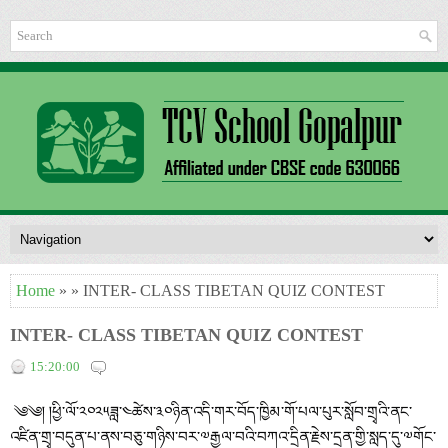
Home
» » INTER- CLASS TIBETAN QUIZ CONTEST
INTER- CLASS TIBETAN QUIZ CONTEST
15:20:00
༄༄། །ཕྱི་ལོ་༢༠༢༥ཟླ་༤ཚེས་༣༠ཉིན་འདི་གར་བོད་ཁྱིམ་གོ་པལ་པུར་སློབ་གྲྭའི་ནང་
འཛིན་གྲྭ་བདུན་པ་ནས་བཅུ་གཉིས་བར་༧རྒྱལ་བའི་བཀའ་དྲིན་རྗེས་དྲན་གྱི་སླད་དུ་༧གོང་