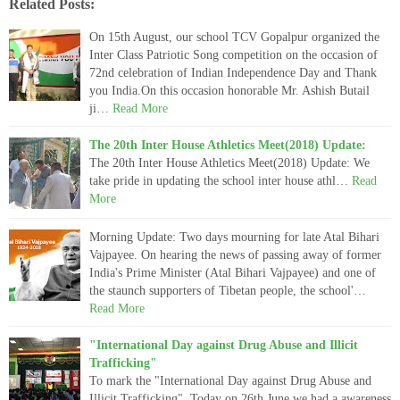
Related Posts:
On 15th August, our school TCV Gopalpur organized the
Inter Class Patriotic Song competition on the occasion of
72nd celebration of Indian Independence Day and Thank
you India.On this occasion honorable Mr. Ashish Butail
ji…
Read More
The 20th Inter House Athletics Meet(2018) Update:
The 20th Inter House Athletics Meet(2018) Update: We
take pride in updating the school inter house athl…
Read
More
Morning Update: Two days mourning for late Atal Bihari
Vajpayee. On hearing the news of passing away of former
India's Prime Minister (Atal Bihari Vajpayee) and one of
the staunch supporters of Tibetan people, the school'…
Read More
"International Day against Drug Abuse and Illicit
Trafficking"
To mark the "International Day against Drug Abuse and
Illicit Trafficking", Today on 26th June we had a awareness