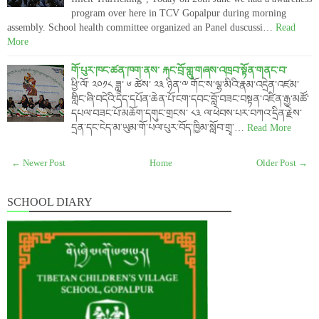
program over here in TCV Gopalpur during morning
assembly. School health committee organized an Panel duscussi…
Read
More
གོ་པུར་ཁང་ཚན་ཁག་ནས་ རྐང་བྲོ་གླུ་གཞས་འཁྲབ་སྟོན་གནང་བ་
ཕྱི་ལོ་ ༢༠༡༨ ཟླ་ ༦ ཚེས་ ༢༣ ཉིན་༸ གོང་ས་ལྷ་མིའི་རྣམ་འདྲེན་འཛམ་
གླིང་ཞི་བདེའི་དེེད་དཔོན་ཆེན་པོ་ངག་དབང་བློ་བཟང་བསྟན་འཛིན་རྒྱ་མཚོ་
དཔལ་བཟང་པོ་མཆོག་དགུང་གྲངས་ ༨༣ ལ་ཕེབས་པར་བཀའ་དྲིན་རྗེས་
དྲན་དང་ངེད་མ་ཡུམ་གོ་པལ་པུར་བོད་ཁྱིམ་སློབ་གྲྭ་…
Read More
← Newer Post
Home
Older Post →
SCHOOL DIARY