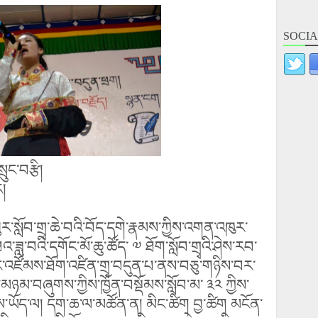
SOCIA
ྲུང་བརྩི།
ར།
ར་སློབ་གྲྭ་ཆེ་བའི་བོད་དགེ་རྣམས་ཀྱིས་འགན་འཁུར་
འ་ཟླ་བའི་དགོང་མོ་ཆུ་ཚོད་ ༧ ཐོག་སློབ་གྲྭའི་ཤེས་རབ་
ཚང་འཛོམས་ཐོག་འཛིན་གྲྭ་བདུན་པ་ནས་བཅུ་གཉིས་བར་
རེ་མཉམ་བཞུགས་ཀྱིས་ཁྱོན་བསྡོམས་སློབ་མ་ ༣༢ ཀྱིས་
ས་ཡོད་ལ། དག་ཆ་ལ་མཚོན་ན། མིང་ཚིག བྱ་ཚིག མངོན་