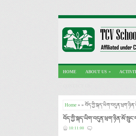
»
HOME
ABOUT US
ACTIVI
CONTACT US
Home
» » བོད་ཀྱི་སྐད་ཡིག་བདུན་ཕྲག་ཉིན་མ
བོད་ཀྱི་སྐད་ཡིག་བདུན་ཕྲག་ཉིན་མོ་སྲུང་
10:11:00