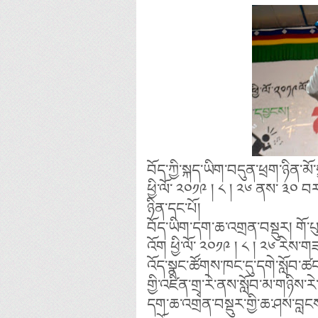
བོད་ཀྱི་སྐད་ཡིག་བདུན་ཕྲག་ཉིན་མོ་ས
ཕྱི་ལོ་ ༢༠༡༩ ། ༨ ། ༢༦ ནས་ ༣༠ བ
ཉིན་དང་པོ།
བོད་ཡིག་དག་ཆ་འགྲན་བསྡུར། གོ་པུ
འོག ཕྱི་ལོ་ ༢༠༡༩ ། ༨ ། ༢༦ རེས་གཟ
འོད་སྣང་ཚོགས་ཁང་དུ་དགེ་སློབ་
གྱི་འཛིན་གྲྭ་རེ་ནས་སློབ་མ་གཉིས་
དག་ཆ་འགྲན་བསྡུར་གྱི་ཆ་ཤས་བླང