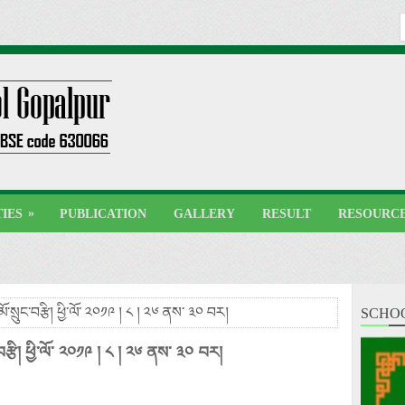
»
TIES
PUBLICATION
GALLERY
RESULT
RESOURC
ོ་སྲུང་བརྩི། ཕྱི་ལོ་ ༢༠༡༩ ། ༨ ། ༢༦ ནས་ ༣༠ བར།
SCHO
བརྩི། ཕྱི་ལོ་ ༢༠༡༩ ། ༨ ། ༢༦ ནས་ ༣༠ བར།