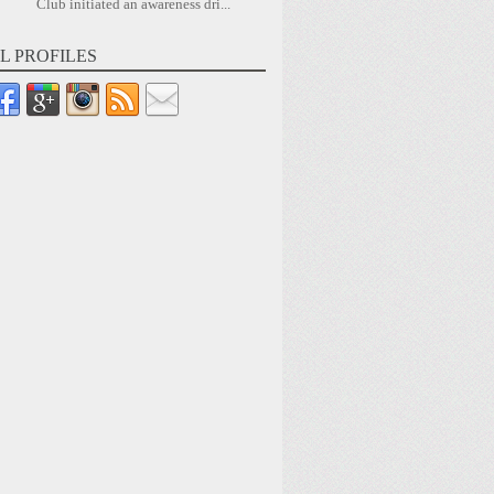
Club initiated an awareness dri...
L PROFILES