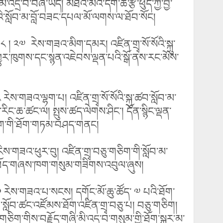
འདྲ་བ་བཞི་ཡོད། མཐའ་མའི་དག་ཆ་རྩེ་ཕུད་ཀྱི་བྱ་
འི་སློབ་མ་བློ་བཟང་དཔལ་མོ་ལགས་ལ་ཐོབ་སོང།
 ༨ ། ༢༧
རེས་གཟའ་མིག་དམར། འཛིན་གྲྭ་སོ་སོའི་སྐུ་
ྱུར་ཁུགས་དང་སྙན་འཇེབས་ལྡན་པའི་སྒོ་ནས་རང་མོས་
རེས་གཟའ་ལྷག་པ། འཛིན་གྲྭ་སོ་སོའི་སྐུ་ཚབ་སློབ་མ་
་རིང་ཆ་ཚང་ལ། སྤུས་ཚད་ལེགས་ཤིང་། དོན་སྙིང་ལྡན་
་དྲུག་གི་ཐོག་གཏམ་བཤད་གནང།
 རེས་གཟའ་ཕུར་བུ། འཛིན་གྲྭ་བཅུ་གཅིག་གི་སློབ་མ་
ི་བོད་གཞས་ཁག་གསུམ་གཟིགས་འབུལ་ཞུས།
༣༠ རེས་གཟའ་པ་སངས། དགོང་མོ་ཆུ་ཚོད་ ༧ པའི་ཐོག་
་སློབ་ཚང་འཛོམས་ཐོག་འཛིན་གྲྭ་བཅུ་པ། བཅུ་གཅིག།
ཅིག་གིས་བརྗོད་གཞི་མི་འདྲ་བ་གསུམ་གྱི་ཐོག་སྐར་མ་