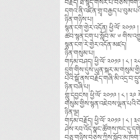
བརྗོད། ཐ་སྙད་གསར་པ་བཅས་ཁག་མི་
དགའ་ནི་འཛིན་གྲྭ་བརྒྱད་པ་བུམ་པ
ཉིན་གཉིས་པ།
སྙན་ངག་གྱེར་འདོན། ཕྱི་ལོ་ ༢༠༡༩ །
ཚབ་སྙན་ངག་པ་སློབ་མ་ ༦ གིས་འག
སྙན་ངག་རེ་གྱེར་འདོན་མཛད།
ཉིན་གསུམ་པ།
གཏམ་བཤད། ཕྱི་ལོ་ ༢༠༡༩ ། ༨ ། ༢༨ 
དྲུག་གིས་དུས་ཡུན་སྐར་མ་གསུམ་གྱི
པའི་སྒོ་ནས་བརྗོད་གཞི་མི་འདྲ་བ
ཉིན་བཞི་པ།
གླུ་དབྱངས། ཕྱི་ལོ་ ༢༠༡༩ ། ༨ ། ༢༩
གསུམ་གྱིས་སྙན་འཇེབས་ལྡན་པའ
ཉིན་ལྔ།
གཏམ་བརྗོད། ཕྱི་ལོ་ ༢༠༡༩ ། ༨ ། 
ཤེས་རབ་འོད་སྣང་ཚོགས་ཁང་དུ་དགེ
བཅུ་གཉིས་བཅས་ཀྱིས་སློབ་མ་ཁག་ག