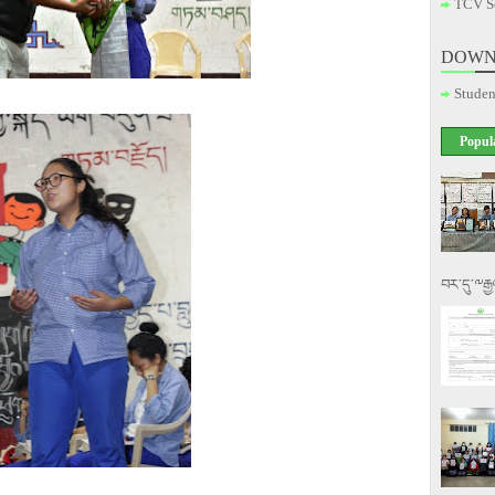
TCV S
DOWN
Studen
Popul
བར་དུ་༸རྒ