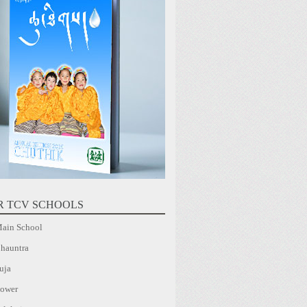
R TCV SCHOOLS
ain School
hauntra
uja
ower