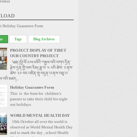
elakui
LOAD
t Holiday Guarantee Form
ar
Tags
Blog Archives
PROJECT DISPLAY OF TIBET
OUR COUNTRY PROJECT
༄༅། །ཕྱི་ལོ་༢༠༢༥ལོའི་༸རྒྱལ་བའི་བཀའ་དྲིན་
རྗེས་དྲན་གྱི་ལས་རིམ། ཟླ་བ་ ༤ པའི་ཚེས་ ༡ ནས་
ཚེས་ ༢༩ བར་འཛིན་གྲྭ་བདུན་པ་ནས་བཅུ་པ་
ྱལ་བའི་མཛད...
Holiday Guarantee Form
This is the form for children’s
parents to take their child for night
out holidays.
WORLD MENTAL HEALTH DAY
10th October all over the world is
observed as World Mental Health Day
and to mark the day , school Health