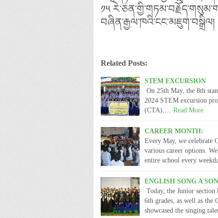
༡༥ རེ་ཅན་གྱི་གཏམ་བརྗོད་གསུམ་གཟ
བཞིན་རྒྱལ་ཁའི་ངང་མཇུག་བསྒྲིལ།
Related Posts:
STEM EXCURSION
On 25th May, the 8th stand
2024 STEM excursion prog
(CTA).…
Read More
CAREER MONTH:
Every May, we celebrate Ca
various career options. We
entire school every weekda
ENGLISH SONG A S
Today, the Junior section
6th grades, as well as the 
showcased the singing tal